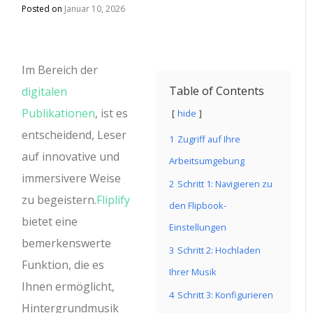
Posted on
Januar 10, 2026
Im Bereich der
Table of Contents
digitalen
Publikationen
, ist es
hide
entscheidend, Leser
1
Zugriff auf Ihre
auf innovative und
Arbeitsumgebung
immersivere Weise
2
Schritt 1: Navigieren zu
zu begeistern.
Fliplify
den Flipbook-
bietet eine
Einstellungen
bemerkenswerte
3
Schritt 2: Hochladen
Funktion, die es
Ihrer Musik
Ihnen ermöglicht,
4
Schritt 3: Konfigurieren
Hintergrundmusik