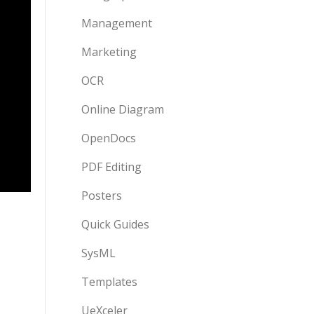
Management
Marketing
OCR
Online Diagram
OpenDocs
PDF Editing
Posters
Quick Guides
SysML
Templates
UeXceler