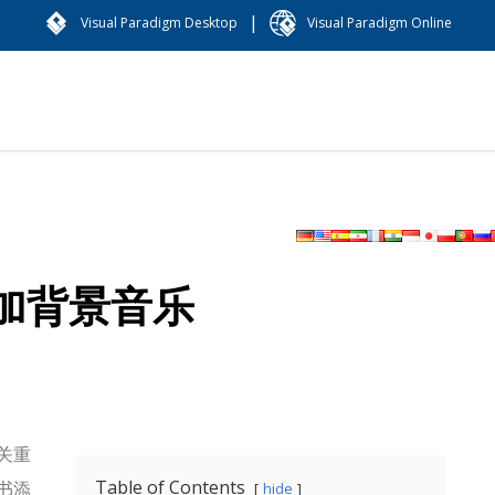
|
Visual Paradigm Desktop
Visual Paradigm Online
加背景音乐
关重
Table of Contents
书添
hide