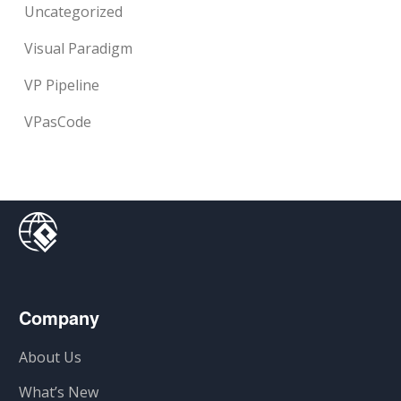
Uncategorized
Visual Paradigm
VP Pipeline
VPasCode
Company
About Us
What’s New