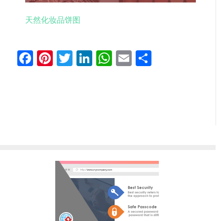
天然化妆品饼图
Facebook
Pinterest
Twitter
LinkedIn
WhatsApp
Email
分
享