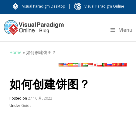
|
Visual Paradigm Desktop
Visual Paradigm Online
Menu
Home
»
如何创建饼图？
如何创建饼图？
Posted on
27 10 月, 2022
Under
Guide