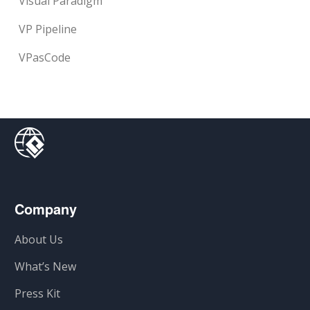
Visual Paradigm
VP Pipeline
VPasCode
Company
About Us
What’s New
Press Kit