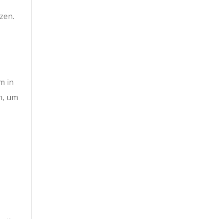
zen.
m in
n, um