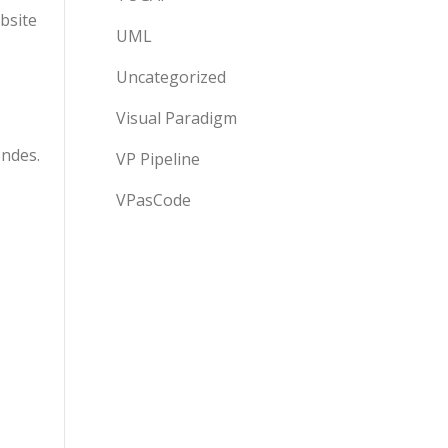
ebsite
UML
Uncategorized
Visual Paradigm
endes.
VP Pipeline
VPasCode