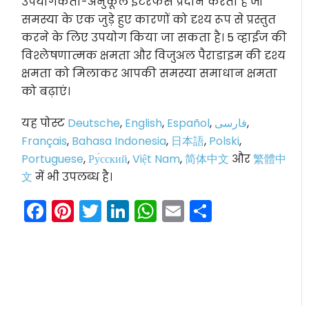
उपयोगकर्ता-अनुकूल इंटरफेस प्रदान करता है जो
समस्या के एक जुड़े हुए कारणों को दृश्य रूप से प्रस्तुत
करने के लिए उपयोग किया जा सकता है। 5 व्हाईज की
विश्लेषणात्मक क्षमता और विजुअल पैराडाइम की दृश्य
क्षमता को मिलाकर आपकी समस्या समाधान क्षमता
को बढ़ाएं।
यह पोस्ट
Deutsche
,
English
,
Español
,
فارسی
,
Français
,
Bahasa Indonesia
,
日本語
,
Polski
,
Portuguese
,
Ру́сский
,
Việt Nam
,
简体中文
और
繁體中
文
में भी उपलब्ध है।
Facebook
Pinterest
Twitter
LinkedIn
WhatsApp
Email
Share