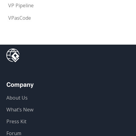
VP Pipeline
VPasCode
Company
About Us
What’s New
Press Kit
Forum