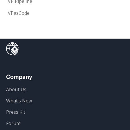
VP Pipeline
VPasCode
Company
About Us
What’s New
Press Kit
Forum