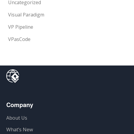
Uncategorized
Visual Paradigm
VP Pipeline
VPasCode
Company
About Us
What’s New