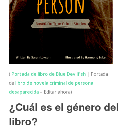
(
Portada de libro de Blue Devilfish
| Portada
de
libro de novela criminal de persona
desaparecida
– Editar ahora)
¿Cuál es el género del
libro?