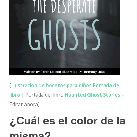
(
Ilustración de bocetos para niños Portada del
libro
| Portada del libro
Haunted Ghost Stories
–
Editar ahora)
¿Cuál es el color de la
misma?