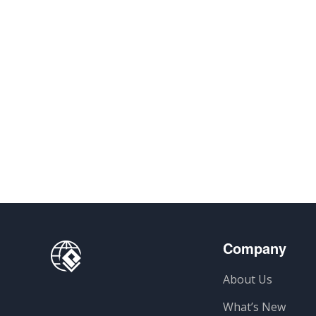
Company
About Us
What’s New