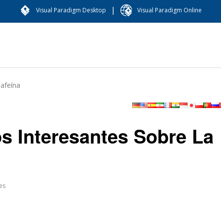
|
Visual Paradigm Desktop
Visual Paradigm Online
Cafeína
os Interesantes Sobre La
es