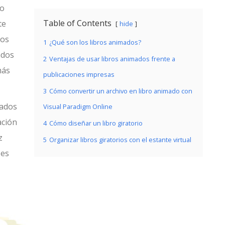
ho
Table of Contents
te
hide
dos
1
¿Qué son los libros animados?
ados
2
Ventajas de usar libros animados frente a
más
publicaciones impresas
3
Cómo convertir un archivo en libro animado con
mados
Visual Paradigm Online
ación
4
Cómo diseñar un libro giratorio
z
5
Organizar libros giratorios con el estante virtual
 es