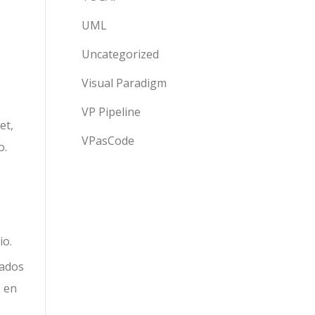
UML
Uncategorized
Visual Paradigm
VP Pipeline
et,
VPasCode
o.
io.
mados
s en