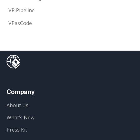
VP Pipeline
VPasCode
Company
About Us
What’s New
Press Kit