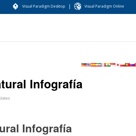
|
Visual Paradigm Desktop
Visual Paradigm Online
tural Infografía
lates
ral Infografía