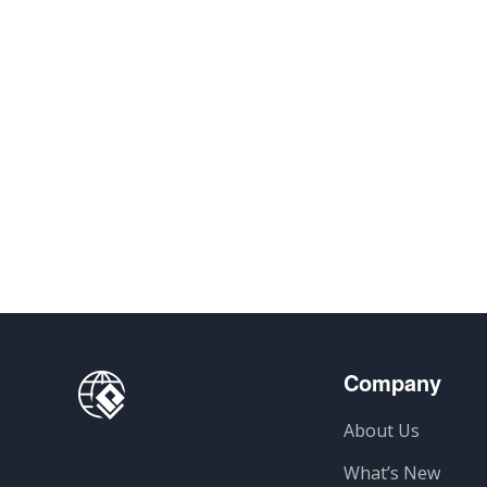
Company
About Us
What’s New