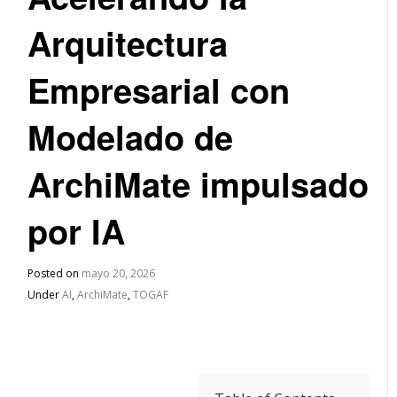
Arquitectura
Empresarial con
Modelado de
ArchiMate impulsado
por IA
Posted on
mayo 20, 2026
Under
AI
,
ArchiMate
,
TOGAF