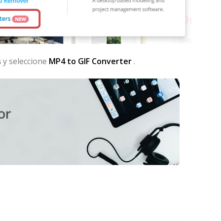
s
y seleccione
MP4 to GIF Converter
.