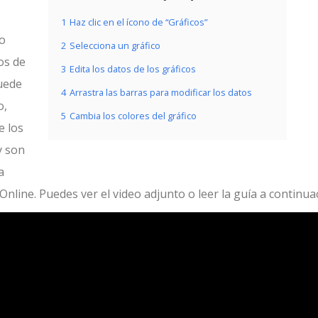
1
Haz clic en el ícono de “Gráficos”
mo
2
Selecciona un gráfico
os de
3
Edita los datos de los gráficos
puede
4
Arrastra las barras para modificar los datos
o,
5
Cambia los colores del gráfico
e los
y son
a
nline. Puedes ver el video adjunto o leer la guía a continua