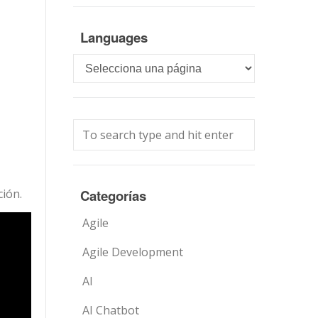
Languages
Languages
ción.
Categorías
Agile
Agile Development
AI
AI Chatbot