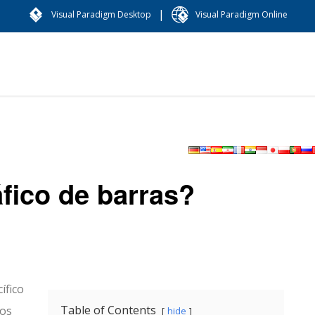
|
Visual Paradigm Desktop
Visual Paradigm Online
fico de barras?
ífico
Table of Contents
tos
hide