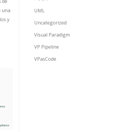
s de
o una
UML
dos y
Uncategorized
Visual Paradigm
VP Pipeline
VPasCode