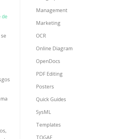
Management
e de
Marketing
 se
OCR
Online Diagram
OpenDocs
PDF Editing
esgos
Posters
rama
Quick Guides
SysML
Templates
os,
TOGAF