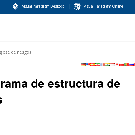
|
Visual Paradigm Desktop
Visual Paradigm Online
glose de riesgos
rama de estructura de
s