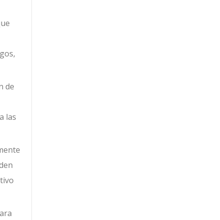
que
sgos,
n de
a las
amente
eden
tivo
para