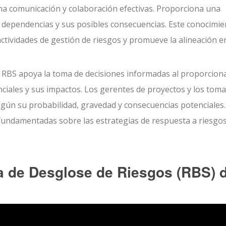
na comunicación y colaboración efectivas. Proporciona una
 dependencias y sus posibles consecuencias. Este conocimie
ctividades de gestión de riesgos y promueve la alineación e
 RBS apoya la toma de decisiones informadas al proporcion
nciales y sus impactos. Los gerentes de proyectos y los tom
egún su probabilidad, gravedad y consecuencias potenciales.
fundamentadas sobre las estrategias de respuesta a riesgos
a de Desglose de Riesgos (RBS) 