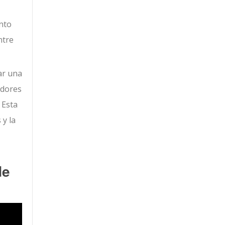
nto
ntre
ar una
adores
 Esta
 y la
de