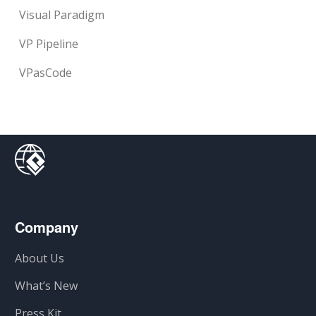
Visual Paradigm
VP Pipeline
VPasCode
Company
About Us
What’s New
Press Kit