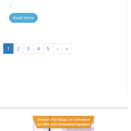
...
Read More
1
2
3
4
5
›
»