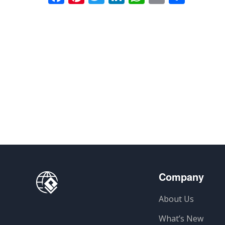
Company
About Us
What’s New