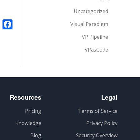
Uncategorized
k
Visual Paradigm
VP Pipeline
VPasCode
Resources
Legal
Pricing
Terms of Service
Knowledge
Privacy Policy
Blog
Security Overview