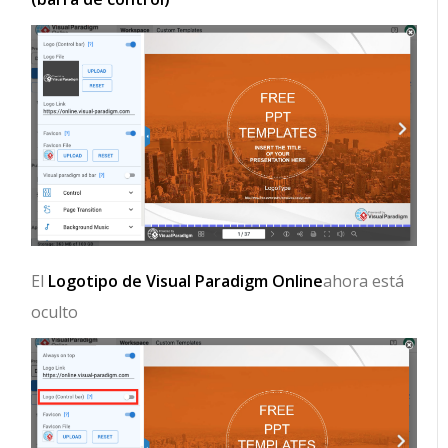
El
Logotipo de Visual Paradigm Online
ahora está
oculto