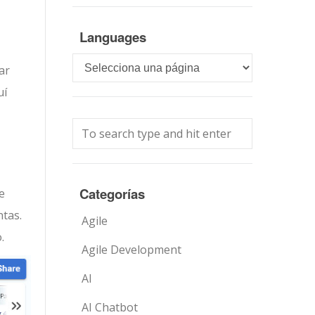
Languages
Languages
ar
uí
Categorías
e
ntas.
Agile
.
Agile Development
AI
AI Chatbot