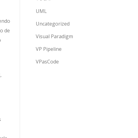
UML
yendo
Uncategorized
ro de
Visual Paradigm
o
VP Pipeline
VPasCode
,
s