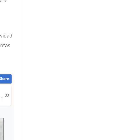
arle
ividad
entas