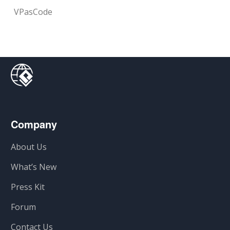
VPasCode
Company
About Us
What’s New
Press Kit
Forum
Contact Us