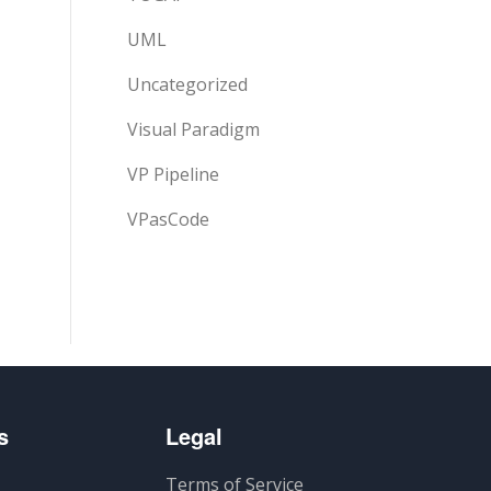
UML
Uncategorized
Visual Paradigm
VP Pipeline
VPasCode
s
Legal
Terms of Service