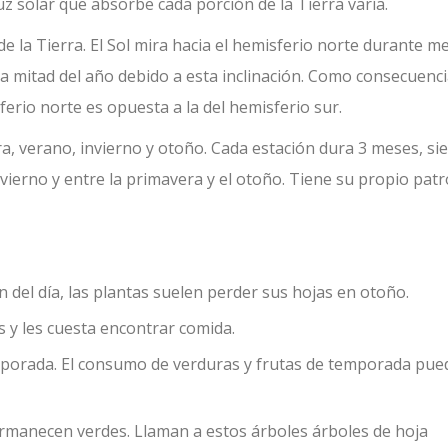
luz solar que absorbe cada porción de la Tierra varía.
 de la Tierra. El Sol mira hacia el hemisferio norte durante m
a mitad del año debido a esta inclinación. Como consecuencia
sferio norte es opuesta a la del hemisferio sur.
a, verano, invierno y otoño. Cada estación dura 3 meses, si
 invierno y entre la primavera y el otoño. Tiene su propio pat
 del día, las plantas suelen perder sus hojas en otoño.
s y les cuesta encontrar comida.
emporada. El consumo de verduras y frutas de temporada pue
ermanecen verdes. Llaman a estos árboles árboles de hoja