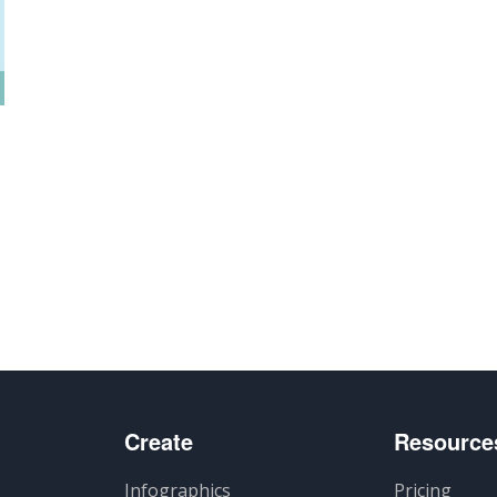
artir
Create
Resource
Infographics
Pricing