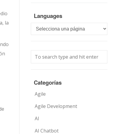
edio
Languages
, la
Languages
endo
rón
Categorías
Agile
Agile Development
de
AI
AI Chatbot