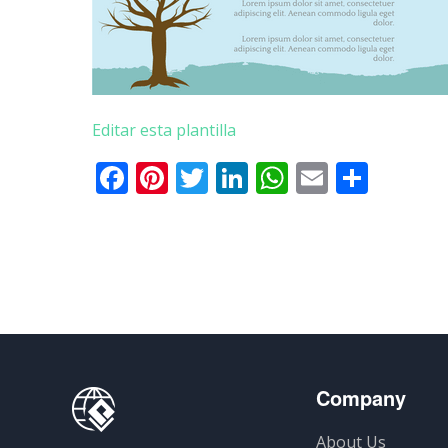
Editar esta plantilla
Facebook
Pinterest
Twitter
LinkedIn
WhatsApp
Email
Comp
Company
About Us