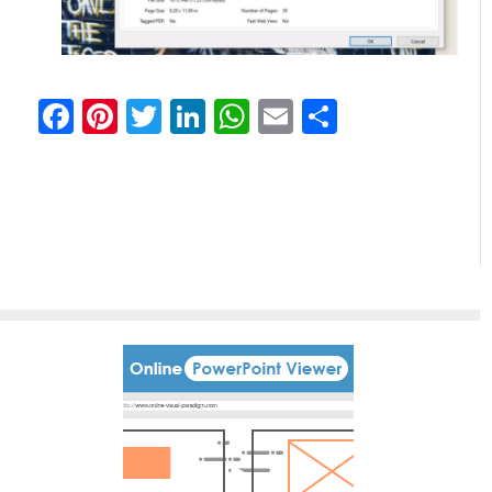
Facebook
Pinterest
Twitter
LinkedIn
WhatsApp
Email
Comparti