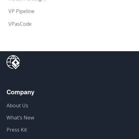
VP Pipeline
VPasCode
Company
About Us
What’s New
Press Kit