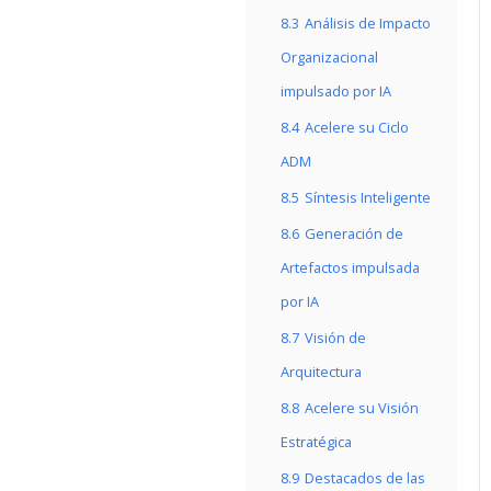
8.3
Análisis de Impacto
Organizacional
impulsado por IA
8.4
Acelere su Ciclo
ADM
8.5
Síntesis Inteligente
8.6
Generación de
Artefactos impulsada
por IA
8.7
Visión de
Arquitectura
8.8
Acelere su Visión
Estratégica
8.9
Destacados de las