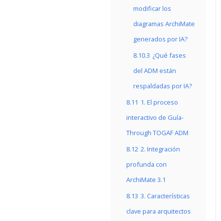
modificar los
diagramas ArchiMate
generados por IA?
8.10.3
¿Qué fases
del ADM están
respaldadas por IA?
8.11
1. El proceso
interactivo de Guía-
Through TOGAF ADM
8.12
2. Integración
profunda con
ArchiMate 3.1
8.13
3. Características
clave para arquitectos