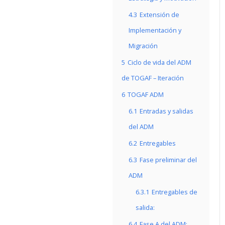
4.3
Extensión de
Implementación y
Migración
5
Ciclo de vida del ADM
de TOGAF – Iteración
6
TOGAF ADM
6.1
Entradas y salidas
del ADM
6.2
Entregables
6.3
Fase preliminar del
ADM
6.3.1
Entregables de
salida:
6.4
Fase A del ADM: