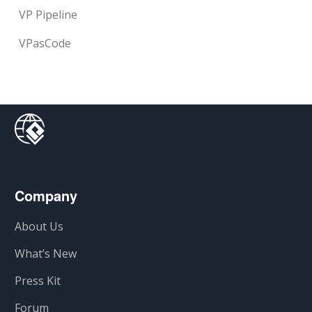
VP Pipeline
VPasCode
Company
About Us
What’s New
Press Kit
Forum