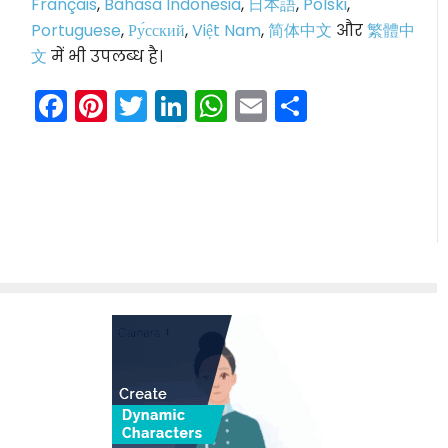
Français
,
Bahasa Indonesia
,
日本語
,
Polski
,
Portuguese
,
Ру́сский
,
Việt Nam
,
简体中文
और
繁體中
文
में भी उपलब्ध है।
Facebook
Pinterest
Twitter
LinkedIn
WhatsApp
Email
Share