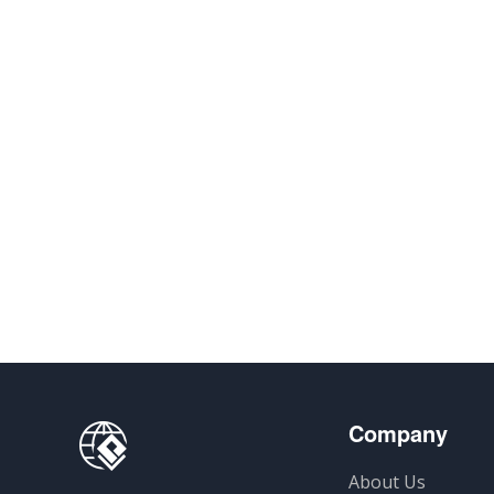
Company
About Us