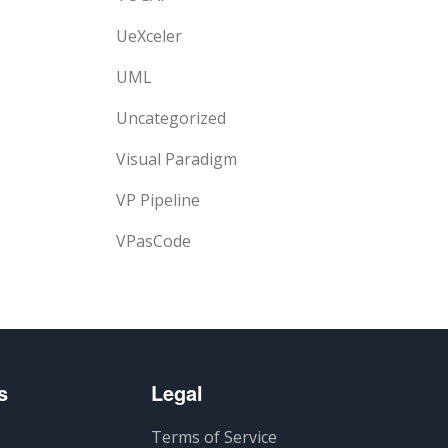
UeXceler
UML
Uncategorized
Visual Paradigm
VP Pipeline
VPasCode
s
Legal
Terms of Service