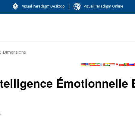
|
Visual Paradigm Desktop
Visual Paradigm Online
n 5 Dimensions
ntelligence Émotionnelle 
s