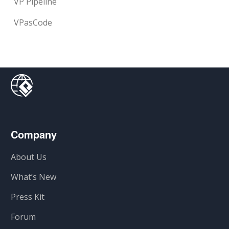
VP Pipeline
VPasCode
Company
About Us
What’s New
Press Kit
Forum