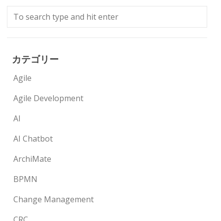
カテゴリー
Agile
Agile Development
AI
AI Chatbot
ArchiMate
BPMN
Change Management
CRC