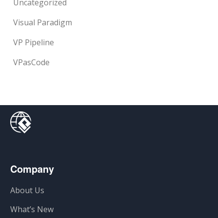
Uncategorized
Visual Paradigm
VP Pipeline
VPasCode
Company
About Us
What’s New