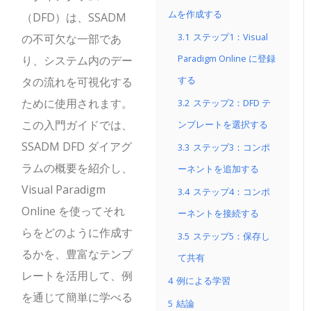
ムを作成する
（DFD）は、SSADM
3.1
ステップ1：Visual
の不可欠な一部であ
Paradigm Online に登録
り、システム内のデー
する
タの流れを可視化する
ために使用されます。
3.2
ステップ2：DFD テ
この入門ガイドでは、
ンプレートを選択する
SSADM DFD ダイアグ
3.3
ステップ3：コンポ
ラムの概要を紹介し、
ーネントを追加する
Visual Paradigm
3.4
ステップ4：コンポ
Online を使ってそれ
ーネントを接続する
らをどのように作成す
3.5
ステップ5：保存し
るかを、豊富なテンプ
て共有
レートを活用して、例
4
例による学習
を通じて簡単に学べる
5
結論