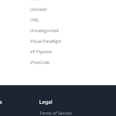
UeXceler
UML
Uncategorized
Visual Paradigm
VP Pipeline
VPasCode
s
Legal
Terms of Service