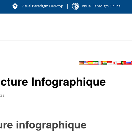
|
Visual Paradigm Desktop
Visual Paradigm Online
cture Infographique
tes
ure infographique