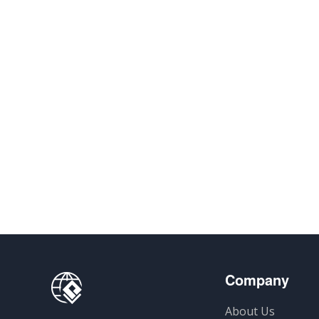
Company
About Us