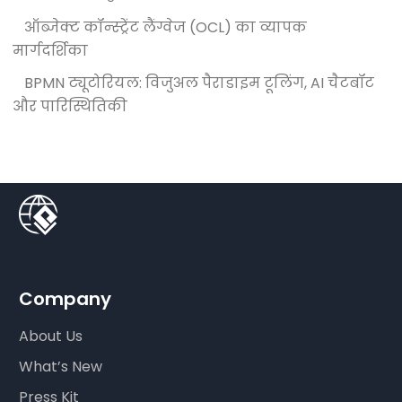
ऑब्जेक्ट कॉन्स्ट्रेंट लैंग्वेज (OCL) का व्यापक
मार्गदर्शिका
BPMN ट्यूटोरियल: विजुअल पैराडाइम टूलिंग, AI चैटबॉट
और पारिस्थितिकी
Company
About Us
What’s New
Press Kit