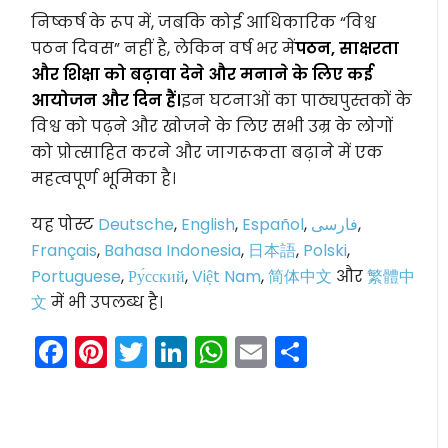
निष्कर्ष के रूप में, जबकि कोई आधिकारिक “विश्व
पठन दिवस” नहीं है, लेकिन वर्ष भर में
पठन, साक्षरता
और शिक्षा को बढ़ावा देने और मनाने के लिए कई
आयोजन और दिन हैं।
इन घटनाओं का पाठ्यपुस्तकों के
विश्व को पढ़ने और खोजने के लिए सभी उम्र के लोगों
को प्रोत्साहित करने और जागरूकता बढ़ाने में एक
महत्वपूर्ण भूमिका है।
यह पोस्ट
Deutsche
,
English
,
Español
,
فارسی
,
Français
,
Bahasa Indonesia
,
日本語
,
Polski
,
Portuguese
,
Ру́сский
,
Việt Nam
,
简体中文
और
繁體中
文
में भी उपलब्ध है।
Facebook
Pinterest
Twitter
LinkedIn
WhatsApp
Email
Share