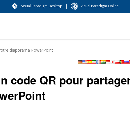
|
Visual Paradigm Desktop
Visual Paradigm Online
votre diaporama PowerPoint
n code QR pour partage
werPoint