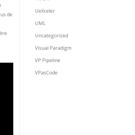
e
UeXceler
sus de
UML
ière
Uncategorized
Visual Paradigm
VP Pipeline
VPasCode