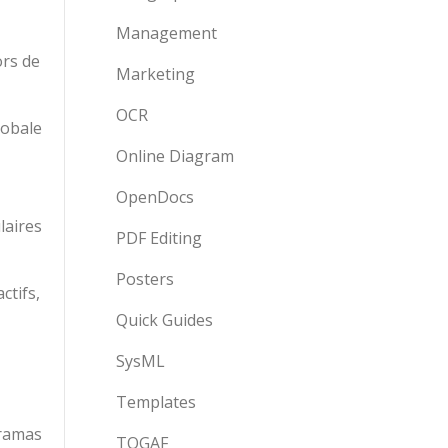
Management
ors de
Marketing
OCR
lobale
Online Diagram
OpenDocs
laires
PDF Editing
Posters
ctifs,
Quick Guides
SysML
Templates
oramas
TOGAF