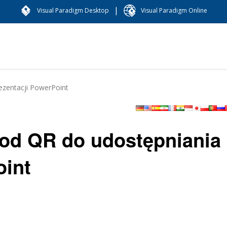
|
Visual Paradigm Desktop
Visual Paradigm Online
ezentacji PowerPoint
od QR do udostępniania
oint