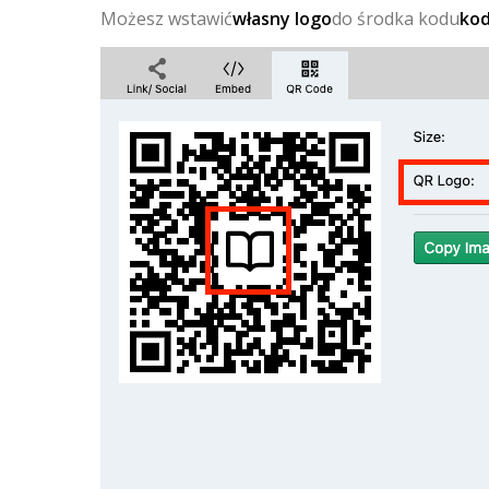
Możesz wstawić
własny logo
do środka kodu
ko