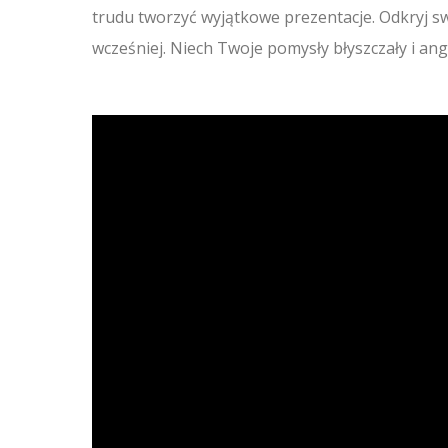
trudu tworzyć wyjątkowe prezentacje. Odkryj sw
wcześniej. Niech Twoje pomysły błyszczały i a