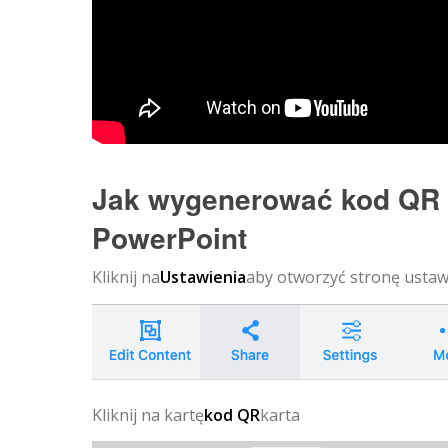
Jak wygenerować kod QR d
PowerPoint
Kliknij na
Ustawienia
aby otworzyć stronę ustaw
Kliknij na kartę
kod QR
karta