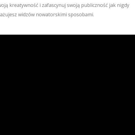
oją kreatywność i zafascynuj swoją publiczność jak nigdy
ngażujesz widzów nowatorskimi sposobami.