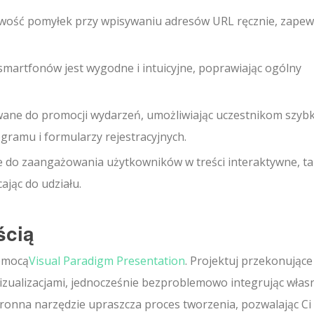
iwość pomyłek przy wpisywaniu adresów URL ręcznie, zapew
artfonów jest wygodne i intuicyjne, poprawiając ogólny
wane do promocji wydarzeń, umożliwiając uczestnikom szybk
ramu i formularzy rejestracyjnych.
do zaangażowania użytkowników w treści interaktywne, ta
cając do udziału.
ścią
pomocą
Visual Paradigm Presentation
. Projektuj przekonujące
izualizacjami, jednocześnie bezproblemowo integrując własn
stronna narzędzie upraszcza proces tworzenia, pozwalając Ci