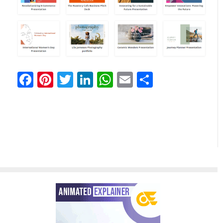
Facebook
Pinterest
Twitter
LinkedIn
WhatsApp
Email
Partager