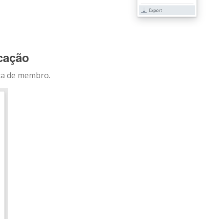
icação
nta de membro.