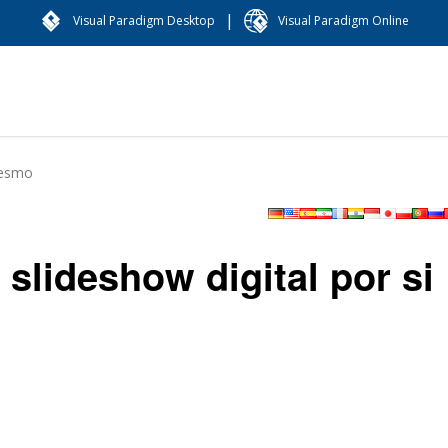
|
Visual Paradigm Desktop
Visual Paradigm Online
mesmo
lideshow digital por si