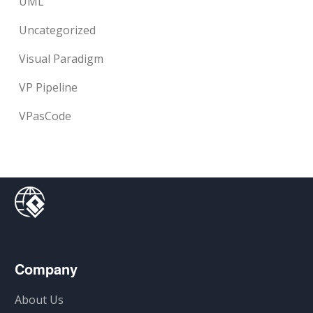
UML
Uncategorized
Visual Paradigm
VP Pipeline
VPasCode
Company
About Us