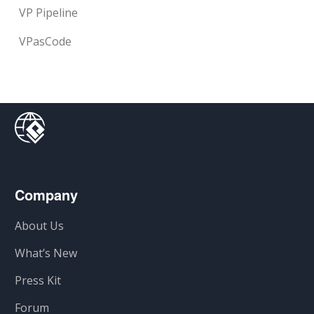
VP Pipeline
VPasCode
Company
About Us
What’s New
Press Kit
Forum