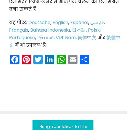
एनीमेटेड एक्सप्लेनर में आकर्षक चलने की एनीमेशन
बना सकते हैं।
यह पोस्ट
Deutsche
,
English
,
Español
,
فارسی
,
Français
,
Bahasa Indonesia
,
日本語
,
Polski
,
Portuguese
,
Ру́сский
,
Việt Nam
,
简体中文
और
繁體中
文
में भी उपलब्ध है।
Facebook
Pinterest
Twitter
LinkedIn
WhatsApp
Email
Share