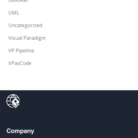
UeXceler
UML
Uncategorized
Visual Paradigm
VP Pipeline
VPasCode
Company