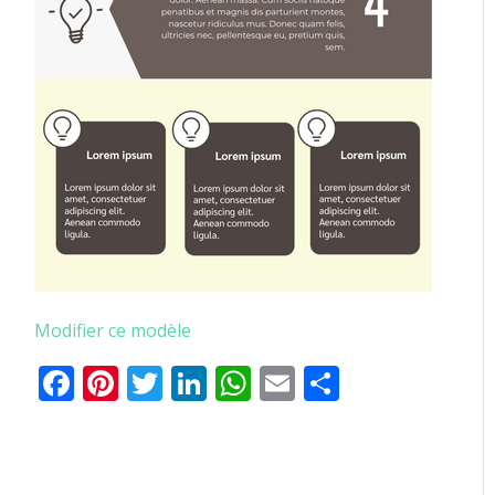
Modifier ce modèle
Facebook
Pinterest
Twitter
LinkedIn
WhatsApp
Email
Partager