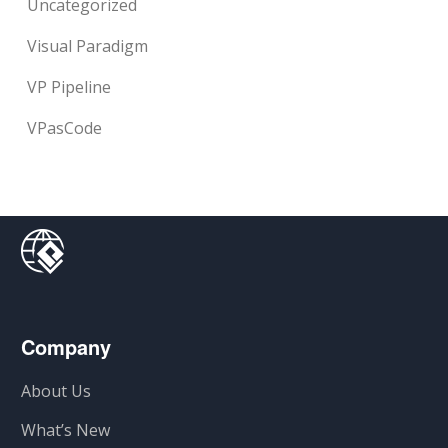
Uncategorized
Visual Paradigm
VP Pipeline
VPasCode
Company
About Us
What’s New