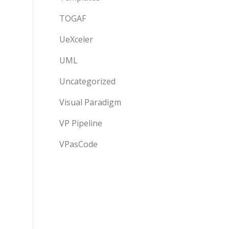
TOGAF
UeXceler
UML
Uncategorized
Visual Paradigm
VP Pipeline
VPasCode