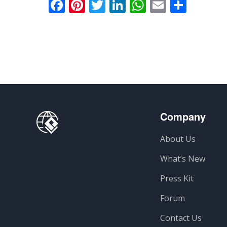
Facebook
Pinterest
Twitter
LinkedIn
WhatsApp
Email
分
享
Company
About Us
What’s New
Press Kit
Forum
Contact Us