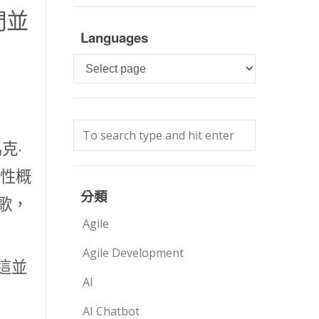
們並
Languages
Languages
克·
命性概
分類
谷歌，
Agile
Agile Development
這並
AI
AI Chatbot