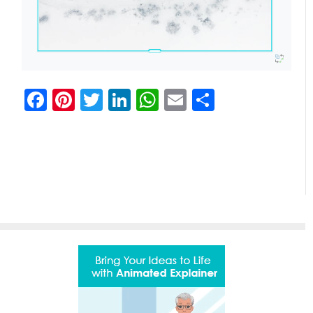
Facebook
Pinterest
Twitter
LinkedIn
WhatsApp
Email
Partager