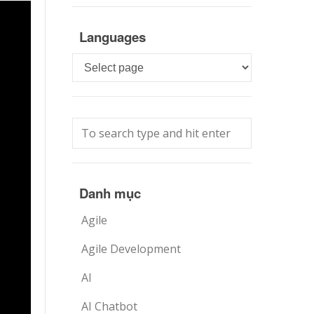
Languages
Languages
Danh mục
Agile
Agile Development
AI
AI Chatbot