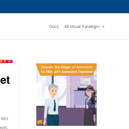
Docs
All Visual Paradigm
et
 des
avec