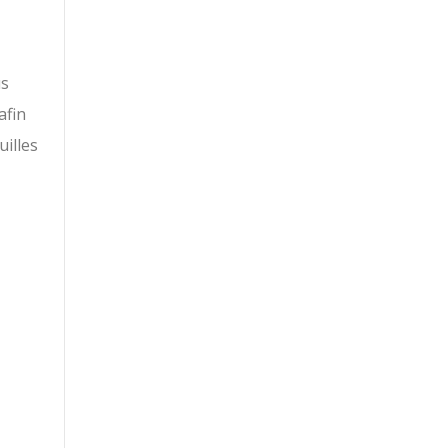
us
afin
illes