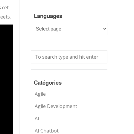
s cet
Languages
eets.
Languages
Catégories
Agile
Agile Development
AI
AI Chatbot