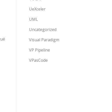
UeXceler
UML
Uncategorized
tué
Visual Paradigm
VP Pipeline
VPasCode