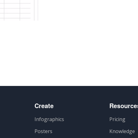
ger
Create
Resource
Infographics
Pricing
Posters
Knowledge