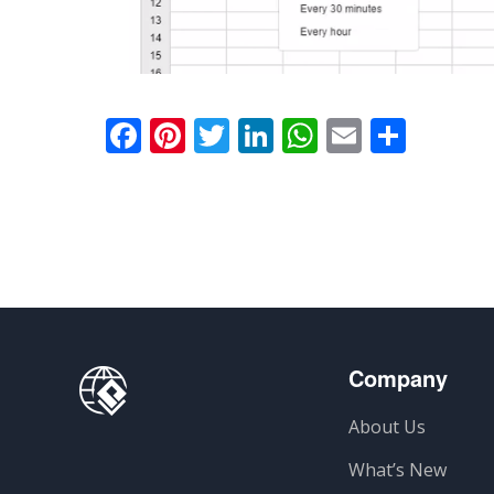
Facebook
Pinterest
Twitter
LinkedIn
WhatsApp
Email
Parta
Company
About Us
What’s New